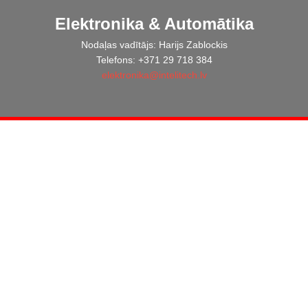
Elektronika & Automātika
Nodaļas vadītājs: Harijs Zablockis
Telefons: +371 29 718 384
elektronika@intelitech.lv